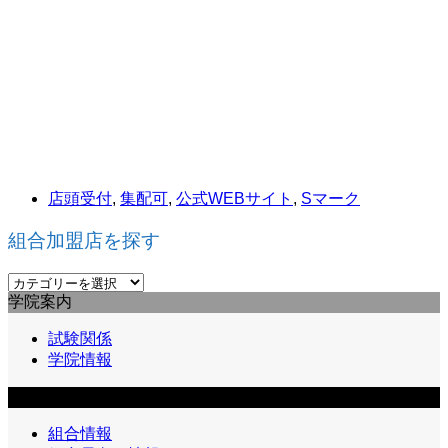
店頭受付
,
集配可
,
公式WEBサイト
,
Sマーク
組合加盟店を探す
組
学院案内
合
加
試験関係
盟
学院情報
店
を
組合員向け情報
探
す
組合情報