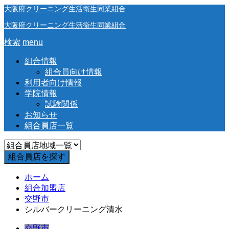
大阪府クリーニング生活衛生同業組合
大阪府クリーニング生活衛生同業組合
検索
menu
組合情報
組合員向け情報
利用者向け情報
学院情報
試験関係
お知らせ
組合員店一覧
ホーム
組合加盟店
交野市
シルバークリーニング清水
交野市