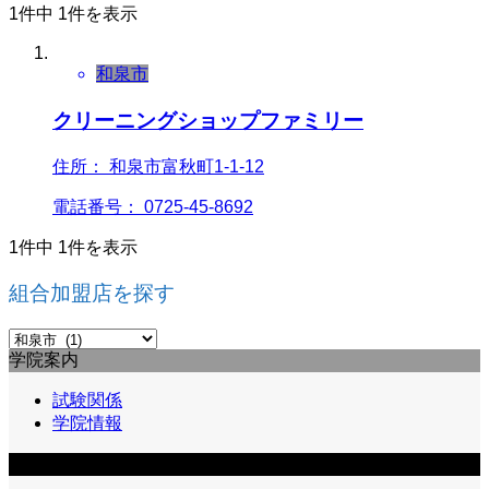
1件中 1件を表示
和泉市
クリーニングショップファミリー
住所： 和泉市富秋町1-1-12
電話番号： 0725-45-8692
1件中 1件を表示
組合加盟店を探す
組
学院案内
合
加
試験関係
盟
学院情報
店
を
組合員向け情報
探