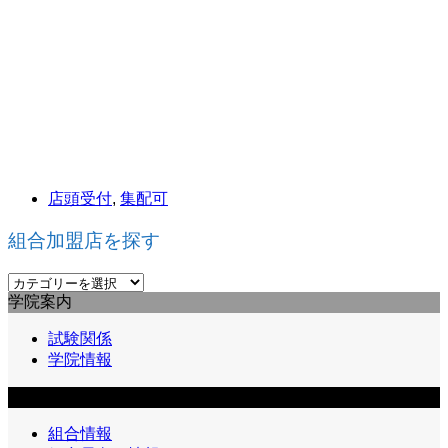
店頭受付
,
集配可
組合加盟店を探す
組
学院案内
合
加
試験関係
盟
学院情報
店
を
組合員向け情報
探
す
組合情報