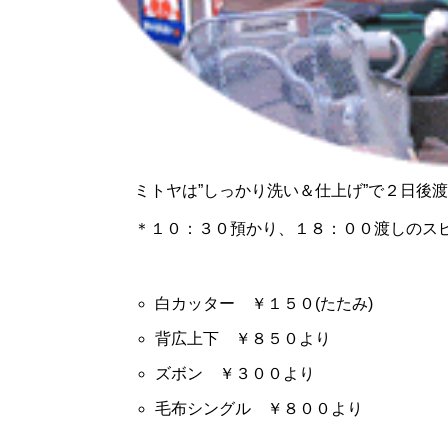
ミトヤは”しっかり洗い＆仕上げ”で２日後
＊１０：３０預かり、１８：００渡しのス
白カッター ￥１５０(たたみ)
背広上下 ￥８５０より
ズボン ￥３００より
毛布シングル ￥８００より