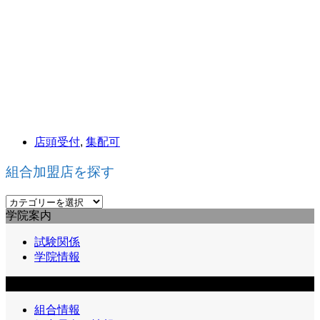
店頭受付
,
集配可
組合加盟店を探す
組
学院案内
合
加
試験関係
盟
学院情報
店
を
組合員向け情報
探
す
組合情報