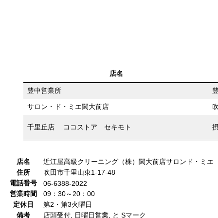
店名
豊中営業所
豊
サロン・ド・ミエ関大前店
吹
千里丘店 ココストア セキモト
摂
店名
近江屋高級クリーニング（株）関大前店サロンド・ミエ
住所
吹田市千里山東1-17-48
電話番号
06-6388-2022
営業時間
09：30～20：00
定休日
第2・第3火曜日
備考
店頭受付, 日曜日営業, と Sマーク