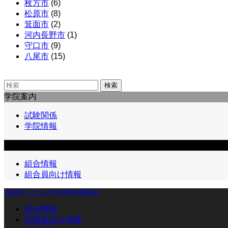
枚方市
(6)
松原市
(8)
箕面市
(2)
河内長野市
(1)
守口市
(9)
八尾市
(15)
検索
学院案内
試験関係
学院情報
組合員向け情報
組合情報
組合員向け情報
大阪府クリーニング生活衛生同業組合
組合情報
利用者向け情報