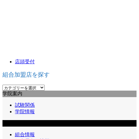
店頭受付
組合加盟店を探す
組
学院案内
合
加
試験関係
盟
学院情報
店
を
組合員向け情報
探
す
組合情報