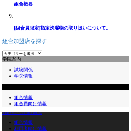
組合概要
[組合員限定]指定洗濯物の取り扱いについて。
組合加盟店を探す
組
学院案内
合
加
試験関係
盟
学院情報
店
を
組合員向け情報
探
す
組合情報
組合員向け情報
大阪府クリーニング生活衛生同業組合
組合情報
利用者向け情報