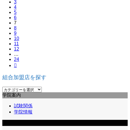
3
4
5
6
7
8
9
10
11
12
…
24

組合加盟店を探す
組
学院案内
合
加
試験関係
盟
学院情報
店
を
組合員向け情報
探