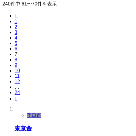
240件中 61〜70件を表示

1
2
3
4
5
6
7
8
9
10
11
12
…
24

守口市
東京舎